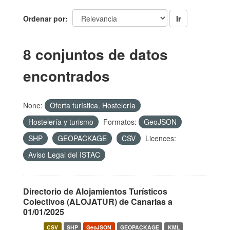
Ordenar por
Ir
8 conjuntos de datos
encontrados
None:
Oferta turística. Hostelería
Hostelería y turismo
Formatos:
GeoJSON
SHP
GEOPACKAGE
CSV
Licences:
Aviso Legal del ISTAC
Directorio de Alojamientos Turísticos
Colectivos (ALOJATUR) de Canarias a
01/01/2025
CSV
SHP
GeoJSON
GEOPACKAGE
KML