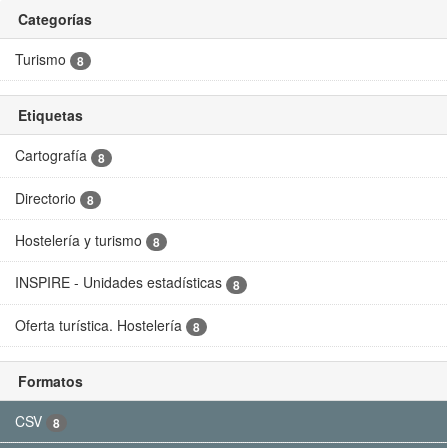
Ir
Categorías
al
contenido
Turismo
8
Etiquetas
Cartografía
8
Directorio
8
Hostelería y turismo
8
INSPIRE - Unidades estadísticas
8
Oferta turística. Hostelería
8
Formatos
CSV
8