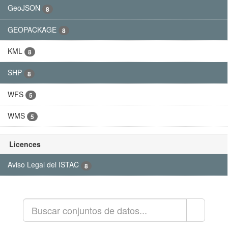
GeoJSON
8
GEOPACKAGE
8
KML
8
SHP
8
WFS
5
WMS
5
Licences
Aviso Legal del ISTAC
8