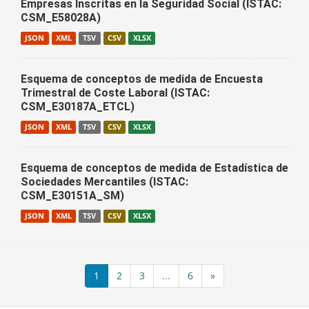
Empresas Inscritas en la Seguridad Social (ISTAC:
CSM_E58028A)
JSON
XML
TSV
CSV
XLSX
Esquema de conceptos de medida de Encuesta
Trimestral de Coste Laboral (ISTAC:
CSM_E30187A_ETCL)
JSON
XML
TSV
CSV
XLSX
Esquema de conceptos de medida de Estadística de
Sociedades Mercantiles (ISTAC:
CSM_E30151A_SM)
JSON
XML
TSV
CSV
XLSX
1
2
3
...
6
»