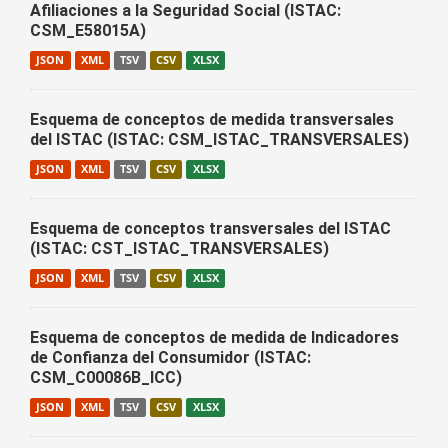
Afiliaciones a la Seguridad Social (ISTAC:
CSM_E58015A)
JSON
XML
TSV
CSV
XLSX
Esquema de conceptos de medida transversales
del ISTAC (ISTAC: CSM_ISTAC_TRANSVERSALES)
JSON
XML
TSV
CSV
XLSX
Esquema de conceptos transversales del ISTAC
(ISTAC: CST_ISTAC_TRANSVERSALES)
JSON
XML
TSV
CSV
XLSX
Esquema de conceptos de medida de Indicadores
de Confianza del Consumidor (ISTAC:
CSM_C00086B_ICC)
JSON
XML
TSV
CSV
XLSX