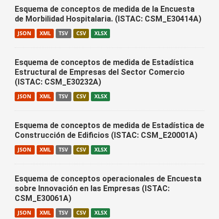
Esquema de conceptos de medida de la Encuesta
de Morbilidad Hospitalaria. (ISTAC: CSM_E30414A)
JSON
XML
TSV
CSV
XLSX
Esquema de conceptos de medida de Estadística
Estructural de Empresas del Sector Comercio
(ISTAC: CSM_E30232A)
JSON
XML
TSV
CSV
XLSX
Esquema de conceptos de medida de Estadística de
Construcción de Edificios (ISTAC: CSM_E20001A)
JSON
XML
TSV
CSV
XLSX
Esquema de conceptos operacionales de Encuesta
sobre Innovación en las Empresas (ISTAC:
CSM_E30061A)
JSON
XML
TSV
CSV
XLSX