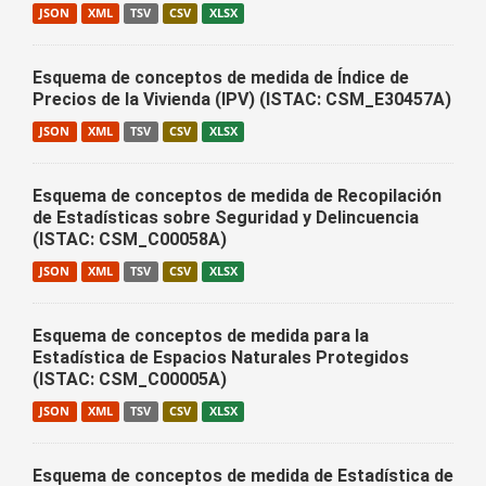
JSON
XML
TSV
CSV
XLSX
Esquema de conceptos de medida de Índice de
Precios de la Vivienda (IPV) (ISTAC: CSM_E30457A)
JSON
XML
TSV
CSV
XLSX
Esquema de conceptos de medida de Recopilación
de Estadísticas sobre Seguridad y Delincuencia
(ISTAC: CSM_C00058A)
JSON
XML
TSV
CSV
XLSX
Esquema de conceptos de medida para la
Estadística de Espacios Naturales Protegidos
(ISTAC: CSM_C00005A)
JSON
XML
TSV
CSV
XLSX
Esquema de conceptos de medida de Estadística de