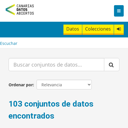
I
r
a
l
c
Datos
Colecciones
o
n
t
Escuchar
e
n
i
d
o
Ordenar por
103 conjuntos de datos
encontrados