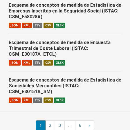
Esquema de conceptos de medida de Estadística de
Empresas Inscritas en la Seguridad Social (ISTAC:
CSM_E58028A)
JSON
XML
TSV
CSV
XLSX
Esquema de conceptos de medida de Encuesta
Trimestral de Coste Laboral (ISTAC:
CSM_E30187A_ETCL)
JSON
XML
TSV
CSV
XLSX
Esquema de conceptos de medida de Estadística de
Sociedades Mercantiles (ISTAC:
CSM_E30151A_SM)
JSON
XML
TSV
CSV
XLSX
1
2
3
...
6
»