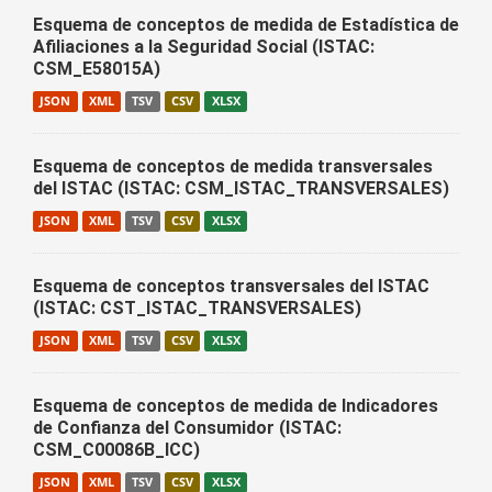
Esquema de conceptos de medida de Estadística de
Afiliaciones a la Seguridad Social (ISTAC:
CSM_E58015A)
JSON
XML
TSV
CSV
XLSX
Esquema de conceptos de medida transversales
del ISTAC (ISTAC: CSM_ISTAC_TRANSVERSALES)
JSON
XML
TSV
CSV
XLSX
Esquema de conceptos transversales del ISTAC
(ISTAC: CST_ISTAC_TRANSVERSALES)
JSON
XML
TSV
CSV
XLSX
Esquema de conceptos de medida de Indicadores
de Confianza del Consumidor (ISTAC:
CSM_C00086B_ICC)
JSON
XML
TSV
CSV
XLSX