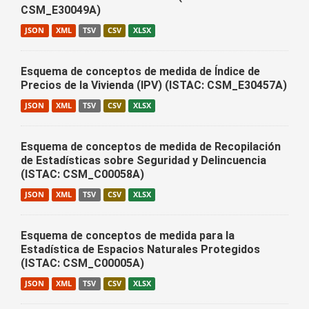
CSM_E30049A)
JSON
XML
TSV
CSV
XLSX
Esquema de conceptos de medida de Índice de
Precios de la Vivienda (IPV) (ISTAC: CSM_E30457A)
JSON
XML
TSV
CSV
XLSX
Esquema de conceptos de medida de Recopilación
de Estadísticas sobre Seguridad y Delincuencia
(ISTAC: CSM_C00058A)
JSON
XML
TSV
CSV
XLSX
Esquema de conceptos de medida para la
Estadística de Espacios Naturales Protegidos
(ISTAC: CSM_C00005A)
JSON
XML
TSV
CSV
XLSX