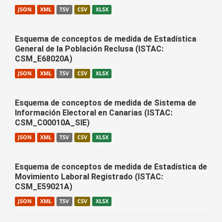
JSON
XML
TSV
CSV
XLSX
Esquema de conceptos de medida de Estadística
General de la Población Reclusa (ISTAC:
CSM_E68020A)
JSON
XML
TSV
CSV
XLSX
Esquema de conceptos de medida de Sistema de
Información Electoral en Canarias (ISTAC:
CSM_C00010A_SIE)
JSON
XML
TSV
CSV
XLSX
Esquema de conceptos de medida de Estadística de
Movimiento Laboral Registrado (ISTAC:
CSM_E59021A)
JSON
XML
TSV
CSV
XLSX