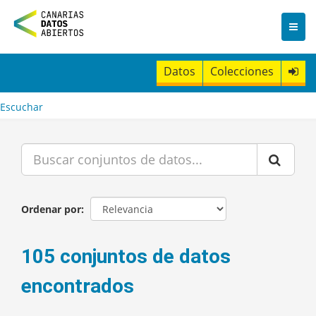
I
r
a
l
c
Datos
Colecciones
o
n
t
Escuchar
e
n
i
d
o
Ordenar por
105 conjuntos de datos
encontrados