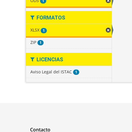
ODS
1
FORMATOS
XLSX
1
ZIP
1
LICENCIAS
Aviso Legal del ISTAC
1
Contacto