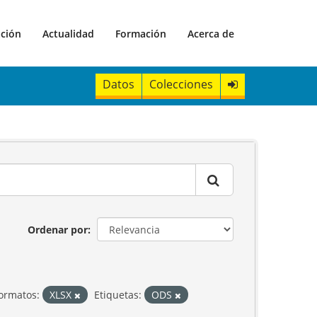
ación
Actualidad
Formación
Acerca de
Datos
Colecciones
Ordenar por
ormatos:
XLSX
Etiquetas:
ODS