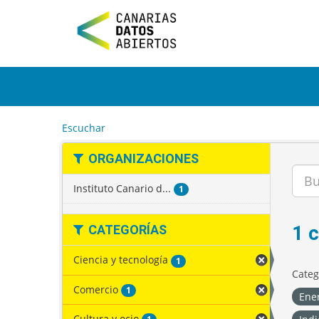
I
r
a
l
c
o
n
t
e
Escuchar
n
i
ORGANIZACIONES
d
o
Instituto Canario d...
1
1 
CATEGORÍAS
Ciencia y tecnología
1
Categ
Comercio
1
Ene
Cultura y ocio