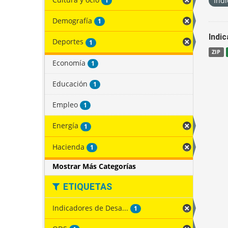
Indi
1
Demografía
1
Indi
Deportes
1
ZIP
Economía
1
Educación
1
Empleo
1
Energía
1
Hacienda
1
Mostrar Más Categorías
ETIQUETAS
Indicadores de Desa...
1