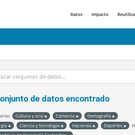
Datos
Impacto
Reutiliz
conjunto de datos encontrado
orías:
Cultura y ocio
Comercio
Demografía
rgía
Ciencia y tecnología
Hacienda
Deportes
F