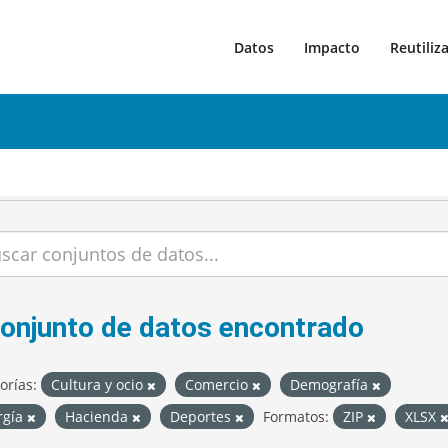
Datos
Impacto
Reutiliz
conjunto de datos encontrado
orías:
Cultura y ocio
Comercio
Demografía
rgía
Hacienda
Deportes
Formatos:
ZIP
XLSX