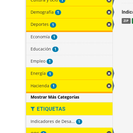
1
Demografía
Indi
1
ZIP
Deportes
1
Economía
1
Educación
1
Empleo
1
Energía
1
Hacienda
1
Mostrar Más Categorías
ETIQUETAS
Indicadores de Desa...
1