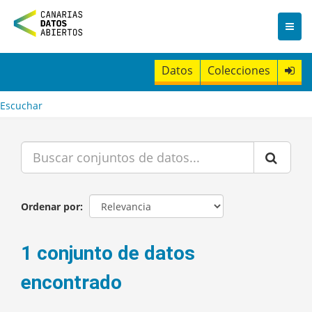
I
r
a
l
c
Datos
Colecciones
o
n
t
Escuchar
e
n
i
d
o
Ordenar por
1 conjunto de datos
encontrado