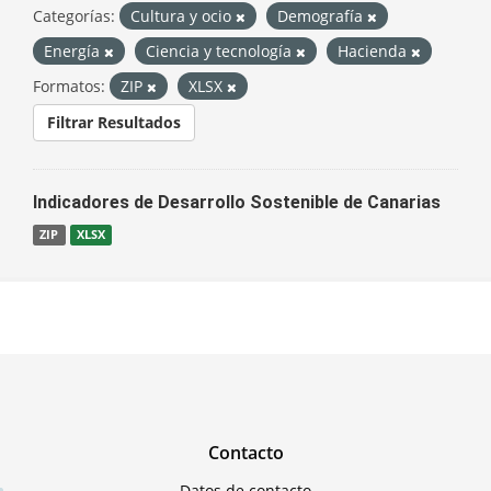
Categorías:
Cultura y ocio
Demografía
Energía
Ciencia y tecnología
Hacienda
Formatos:
ZIP
XLSX
Filtrar Resultados
Indicadores de Desarrollo Sostenible de Canarias
ZIP
XLSX
Contacto
Datos de contacto