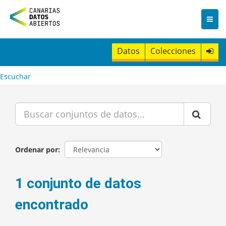
I
r
a
l
c
Datos
Colecciones
o
n
t
Escuchar
e
n
i
d
o
Ordenar por
1 conjunto de datos
encontrado