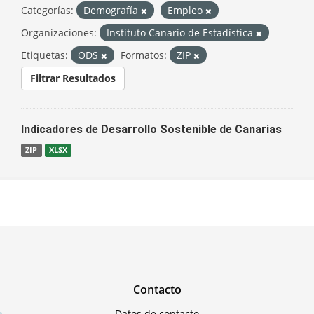
Categorías:
Demografía
Empleo
Organizaciones:
Instituto Canario de Estadística
Etiquetas:
ODS
Formatos:
ZIP
Filtrar Resultados
Indicadores de Desarrollo Sostenible de Canarias
ZIP
XLSX
Contacto
Datos de contacto