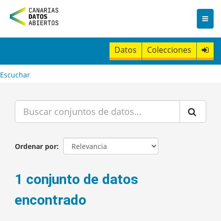
I
r
a
l
c
Datos
Colecciones
o
n
t
Escuchar
e
n
i
d
o
Ordenar por
1 conjunto de datos
encontrado