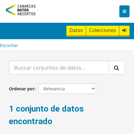
I
r
a
l
c
Datos
Colecciones
o
n
t
Escuchar
e
n
i
d
o
Ordenar por
1 conjunto de datos
encontrado