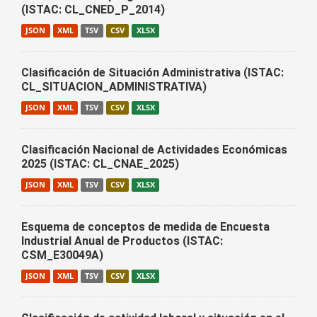
(ISTAC: CL_CNED_P_2014)
JSON
XML
TSV
CSV
XLSX
Clasificación de Situación Administrativa (ISTAC:
CL_SITUACION_ADMINISTRATIVA)
JSON
XML
TSV
CSV
XLSX
Clasificación Nacional de Actividades Económicas
2025 (ISTAC: CL_CNAE_2025)
JSON
XML
TSV
CSV
XLSX
Esquema de conceptos de medida de Encuesta
Industrial Anual de Productos (ISTAC:
CSM_E30049A)
JSON
XML
TSV
CSV
XLSX