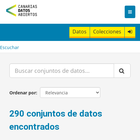
I
r
a
l
c
Datos
Colecciones
o
n
t
Escuchar
e
n
i
d
o
Ordenar por
290 conjuntos de datos
encontrados