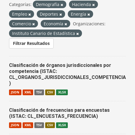
Categorías:
Demografía
Hacienda
Empleo
Deportes
Energía
Comercio
Economía
Organizaciones:
Instituto Canario de Estadística
Filtrar Resultados
Clasificación de órganos jurisdiccionales por
competencia (ISTAC:
CL_ORGANOS_JURISDICCIONALES_COMPETENCIA
)
JSON
XML
TSV
CSV
XLSX
Clasificación de frecuencias para encuestas
(ISTAC: CL_ENCUESTAS_FRECUENCIA)
JSON
XML
TSV
CSV
XLSX