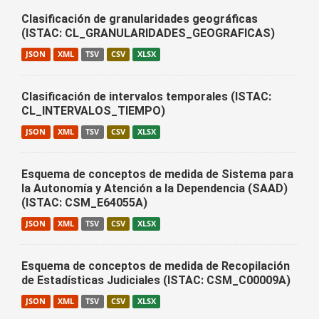
Clasificación de granularidades geográficas
(ISTAC: CL_GRANULARIDADES_GEOGRAFICAS)
JSON
XML
TSV
CSV
XLSX
Clasificación de intervalos temporales (ISTAC:
CL_INTERVALOS_TIEMPO)
JSON
XML
TSV
CSV
XLSX
Esquema de conceptos de medida de Sistema para
la Autonomía y Atención a la Dependencia (SAAD)
(ISTAC: CSM_E64055A)
JSON
XML
TSV
CSV
XLSX
Esquema de conceptos de medida de Recopilación
de Estadísticas Judiciales (ISTAC: CSM_C00009A)
JSON
XML
TSV
CSV
XLSX