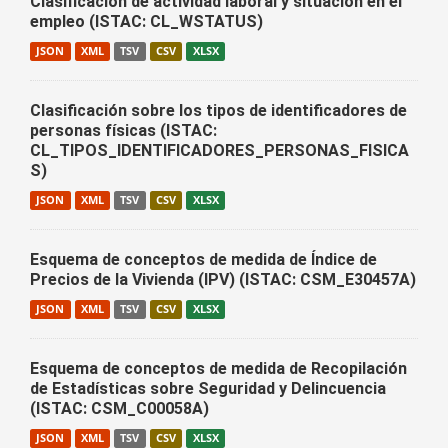
Clasificación de actividad laboral y situación en el
empleo (ISTAC: CL_WSTATUS)
JSON
XML
TSV
CSV
XLSX
Clasificación sobre los tipos de identificadores de
personas físicas (ISTAC:
CL_TIPOS_IDENTIFICADORES_PERSONAS_FISICA
S)
JSON
XML
TSV
CSV
XLSX
Esquema de conceptos de medida de Índice de
Precios de la Vivienda (IPV) (ISTAC: CSM_E30457A)
JSON
XML
TSV
CSV
XLSX
Esquema de conceptos de medida de Recopilación
de Estadísticas sobre Seguridad y Delincuencia
(ISTAC: CSM_C00058A)
JSON
XML
TSV
CSV
XLSX