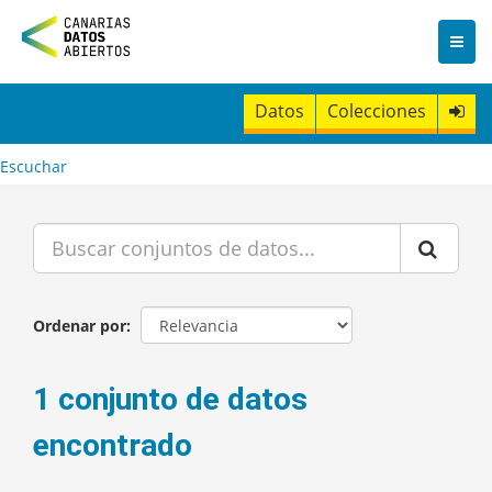
I
r
a
l
c
Datos
Colecciones
o
n
t
Escuchar
e
n
i
d
o
Ordenar por
1 conjunto de datos
encontrado