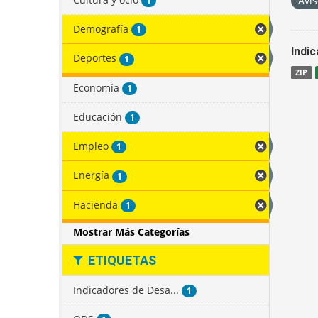
Avis
1
Demografía
1
Indi
Deportes
1
ZIP
Economía
1
Educación
1
Empleo
1
Energía
1
Hacienda
1
Mostrar Más Categorías
ETIQUETAS
Indicadores de Desa...
1