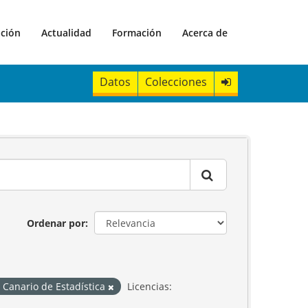
ación
Actualidad
Formación
Acerca de
Datos
Colecciones
Ordenar por
o Canario de Estadística
Licencias: