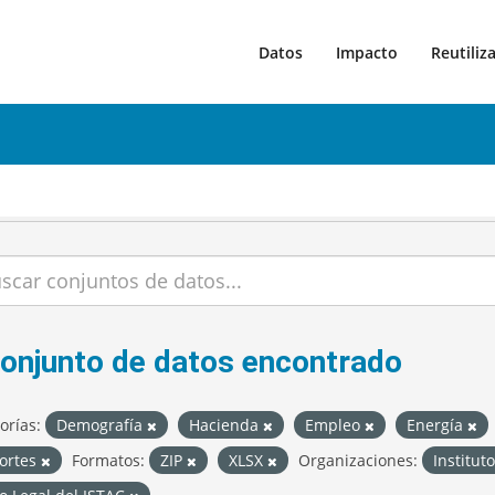
Datos
Impacto
Reutiliz
conjunto de datos encontrado
orías:
Demografía
Hacienda
Empleo
Energía
ortes
Formatos:
ZIP
XLSX
Organizaciones:
Institut