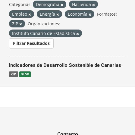
Categorías:
Demografía
Hacienda
Empleo
Energía
Economía
Formatos:
ZIP
Organizaciones:
Instituto Canario de Estadística
Filtrar Resultados
Indicadores de Desarrollo Sostenible de Canarias
ZIP
XLSX
Contacto