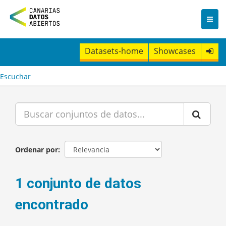
I
r
a
l
c
Datasets-home
Showcases
o
n
t
Escuchar
e
n
i
d
o
Ordenar por
1 conjunto de datos
encontrado