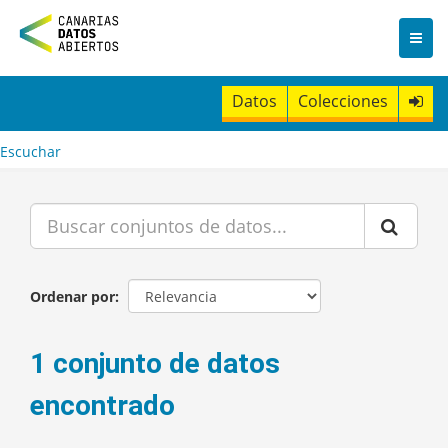
I
r
a
l
c
Datos
Colecciones
o
n
t
Escuchar
e
n
i
d
o
Ordenar por
1 conjunto de datos
encontrado