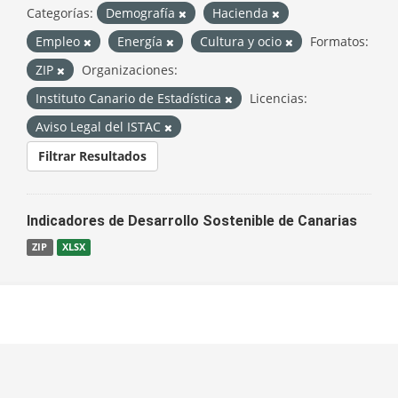
Categorías:
Demografía
Hacienda
Empleo
Energía
Cultura y ocio
Formatos:
ZIP
Organizaciones:
Instituto Canario de Estadística
Licencias:
Aviso Legal del ISTAC
Filtrar Resultados
Indicadores de Desarrollo Sostenible de Canarias
ZIP
XLSX