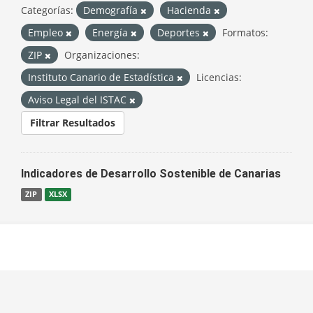
Categorías:
Demografía
Hacienda
Empleo
Energía
Deportes
Formatos:
ZIP
Organizaciones:
Instituto Canario de Estadística
Licencias:
Aviso Legal del ISTAC
Filtrar Resultados
Indicadores de Desarrollo Sostenible de Canarias
ZIP
XLSX