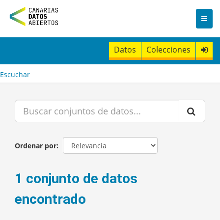
I
r
a
l
c
Datos
Colecciones
o
n
t
Escuchar
e
n
i
d
o
Ordenar por
1 conjunto de datos
encontrado