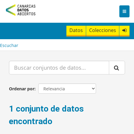
I
r
a
l
c
Datos
Colecciones
o
n
t
Escuchar
e
n
i
d
o
Ordenar por
1 conjunto de datos
encontrado