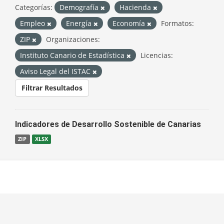
Categorías:
Demografía
Hacienda
Empleo
Energía
Economía
Formatos:
ZIP
Organizaciones:
Instituto Canario de Estadística
Licencias:
Aviso Legal del ISTAC
Filtrar Resultados
Indicadores de Desarrollo Sostenible de Canarias
ZIP
XLSX