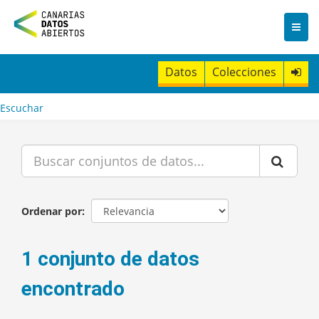
I
r
a
l
c
Datos
Colecciones
o
n
t
Escuchar
e
n
i
d
o
Ordenar por
1 conjunto de datos
encontrado