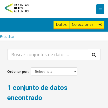
I
r
a
l
c
Datos
Colecciones
o
n
t
Escuchar
e
n
i
d
o
Ordenar por
1 conjunto de datos
encontrado