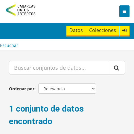
I
r
a
l
c
Datos
Colecciones
o
n
t
Escuchar
e
n
i
d
o
Ordenar por
1 conjunto de datos
encontrado