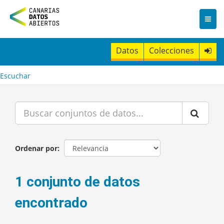
I
r
a
l
c
Datos
Colecciones
o
n
t
Escuchar
e
n
i
d
o
Ordenar por
1 conjunto de datos
encontrado