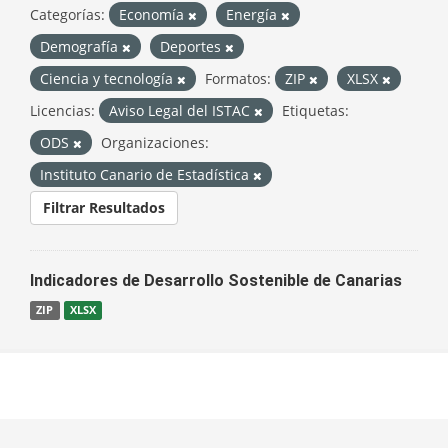
Categorías:
Economía
Energía
Demografía
Deportes
Ciencia y tecnología
Formatos:
ZIP
XLSX
Licencias:
Aviso Legal del ISTAC
Etiquetas:
ODS
Organizaciones:
Instituto Canario de Estadística
Filtrar Resultados
Indicadores de Desarrollo Sostenible de Canarias
ZIP
XLSX