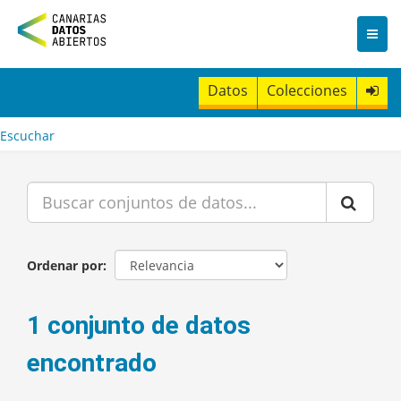
I
r
a
l
c
Datos
Colecciones
o
n
t
Escuchar
e
n
i
d
o
Ordenar por
1 conjunto de datos
encontrado