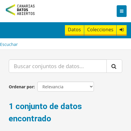
I
r
a
l
c
Datos
Colecciones
o
n
t
Escuchar
e
n
i
d
o
Ordenar por
1 conjunto de datos
encontrado