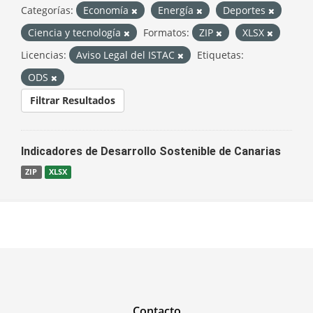
Categorías:
Economía
Energía
Deportes
Ciencia y tecnología
Formatos:
ZIP
XLSX
Licencias:
Aviso Legal del ISTAC
Etiquetas:
ODS
Filtrar Resultados
Indicadores de Desarrollo Sostenible de Canarias
ZIP
XLSX
Contacto