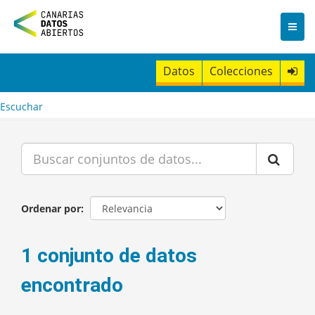
I
r
a
l
c
Datos
Colecciones
o
n
t
Escuchar
e
n
i
d
o
Ordenar por
1 conjunto de datos
encontrado