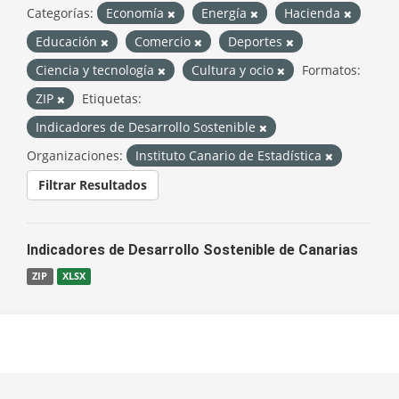
Categorías:
Economía
Energía
Hacienda
Educación
Comercio
Deportes
Ciencia y tecnología
Cultura y ocio
Formatos:
ZIP
Etiquetas:
Indicadores de Desarrollo Sostenible
Organizaciones:
Instituto Canario de Estadística
Filtrar Resultados
Indicadores de Desarrollo Sostenible de Canarias
ZIP
XLSX