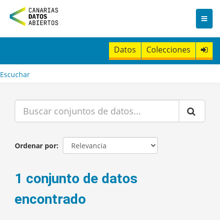
I
r
a
l
c
Datos
Colecciones
o
n
t
Escuchar
e
n
i
d
o
Ordenar por
1 conjunto de datos
encontrado