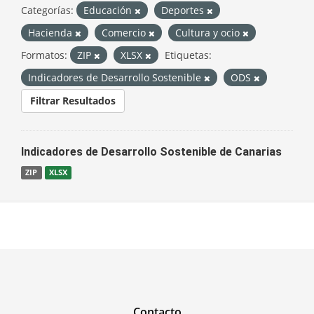
Categorías:
Educación
Deportes
Hacienda
Comercio
Cultura y ocio
Formatos:
ZIP
XLSX
Etiquetas:
Indicadores de Desarrollo Sostenible
ODS
Filtrar Resultados
Indicadores de Desarrollo Sostenible de Canarias
ZIP
XLSX
Contacto