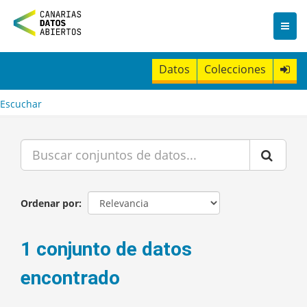
I
r
a
l
c
Datos
Colecciones
o
n
t
Escuchar
e
n
i
d
o
Ordenar por
1 conjunto de datos
encontrado