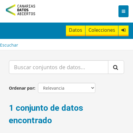
I
r
a
l
c
Datos
Colecciones
o
n
t
Escuchar
e
n
i
d
o
Ordenar por
1 conjunto de datos
encontrado