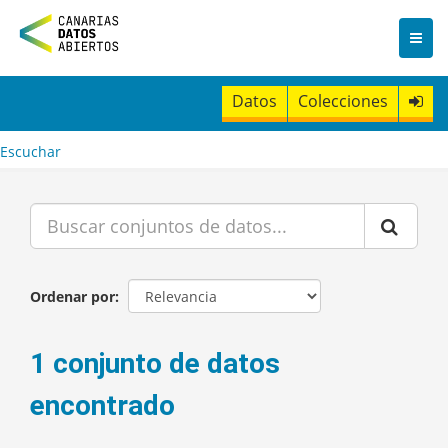
I
r
a
l
c
Datos
Colecciones
o
n
t
Escuchar
e
n
i
d
o
Ordenar por
1 conjunto de datos
encontrado