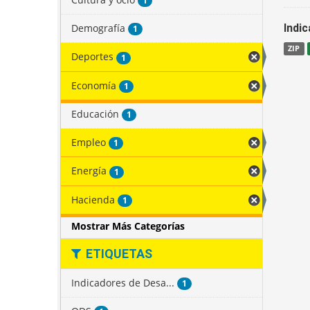
1
Demografía
Indi
1
ZIP
Deportes
1
Economía
1
Educación
1
Empleo
1
Energía
1
Hacienda
1
Mostrar Más Categorías
ETIQUETAS
Indicadores de Desa...
1