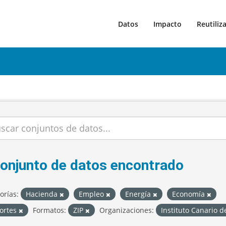
Datos
Impacto
Reutiliz
conjunto de datos encontrado
orías:
Hacienda
Empleo
Energía
Economía
ortes
Formatos:
ZIP
Organizaciones:
Instituto Canario d