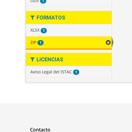
ODS
1
FORMATOS
XLSX
1
ZIP
1
LICENCIAS
Aviso Legal del ISTAC
1
Contacto