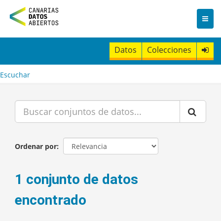
I
r
a
l
c
Datos
Colecciones
o
n
t
Escuchar
e
n
i
d
o
Ordenar por
1 conjunto de datos
encontrado