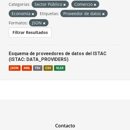
Categorías:
Sector Público
Comercio
Economía
Etiquetas:
Proveedor de datos
Formatos:
JSON
Filtrar Resultados
Esquema de proveedores de datos del ISTAC
(ISTAC: DATA_PROVIDERS)
JSON
XML
TSV
CSV
XLSX
Contacto