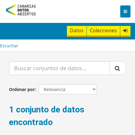
I
r
a
l
c
Datos
Colecciones
o
n
t
Escuchar
e
n
i
d
o
Ordenar por
1 conjunto de datos
encontrado