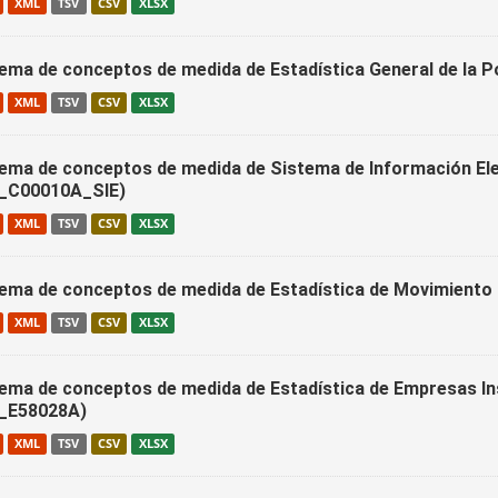
XML
TSV
CSV
XLSX
ema de conceptos de medida de Estadística General de la 
XML
TSV
CSV
XLSX
ema de conceptos de medida de Sistema de Información Ele
C00010A_SIE)
XML
TSV
CSV
XLSX
ema de conceptos de medida de Estadística de Movimiento
XML
TSV
CSV
XLSX
ema de conceptos de medida de Estadística de Empresas Ins
_E58028A)
XML
TSV
CSV
XLSX