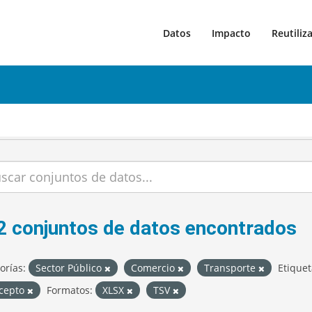
Datos
Impacto
Reutiliz
2 conjuntos de datos encontrados
orías:
Sector Público
Comercio
Transporte
Etiquet
cepto
Formatos:
XLSX
TSV