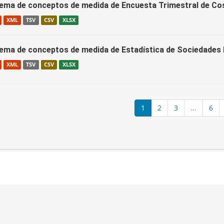
ema de conceptos de medida de Encuesta Trimestral de C
XML
TSV
CSV
XLSX
ema de conceptos de medida de Estadística de Sociedade
XML
TSV
CSV
XLSX
1
2
3
...
6