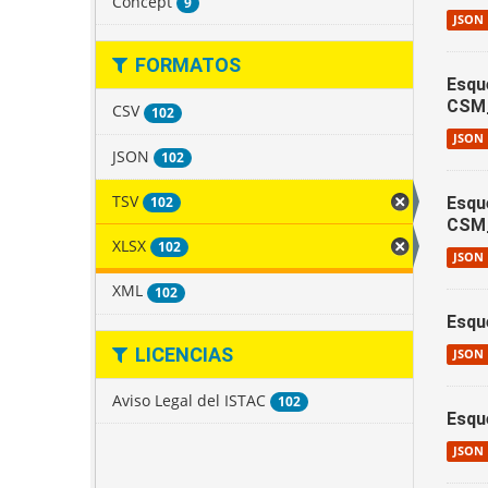
Concept
9
JSON
FORMATOS
Esqu
CSM
CSV
102
JSON
JSON
102
TSV
102
Esqu
CSM
XLSX
102
JSON
XML
102
Esqu
LICENCIAS
JSON
Aviso Legal del ISTAC
102
Esqu
JSON