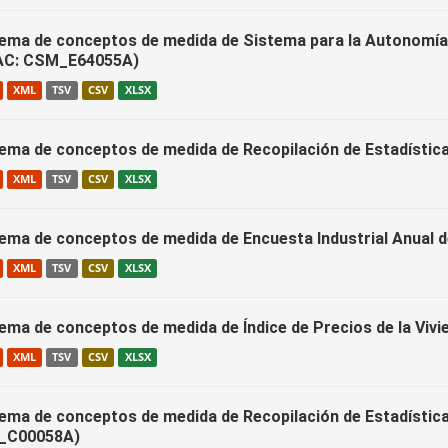
ema de conceptos de medida de Sistema para la Autonomía 
AC: CSM_E64055A)
XML
TSV
CSV
XLSX
ema de conceptos de medida de Recopilación de Estadístic
XML
TSV
CSV
XLSX
ema de conceptos de medida de Encuesta Industrial Anual
XML
TSV
CSV
XLSX
ema de conceptos de medida de Índice de Precios de la Viv
XML
TSV
CSV
XLSX
ema de conceptos de medida de Recopilación de Estadística
_C00058A)