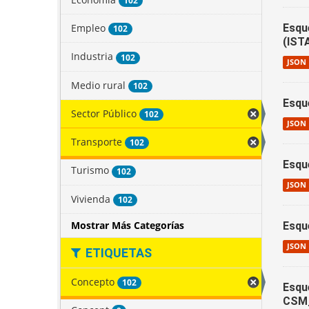
102
Empleo
Esqu
102
(IST
Industria
102
JSON
Medio rural
102
Esqu
Sector Público
102
JSON
Transporte
102
Esqu
Turismo
102
JSON
Vivienda
102
Mostrar Más Categorías
Esqu
JSON
ETIQUETAS
Concepto
102
Esqu
CSM