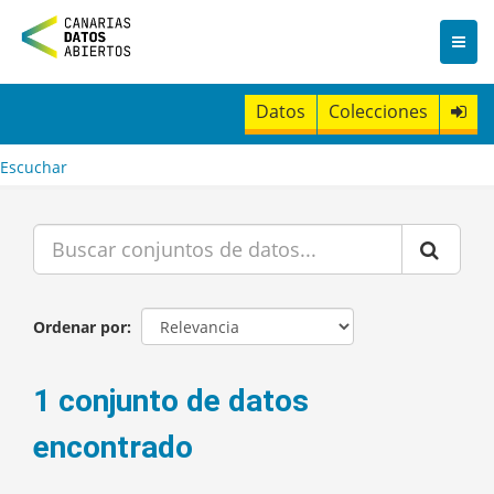
I
r
a
l
c
Datos
Colecciones
o
n
t
Escuchar
e
n
i
d
o
Ordenar por
1 conjunto de datos
encontrado