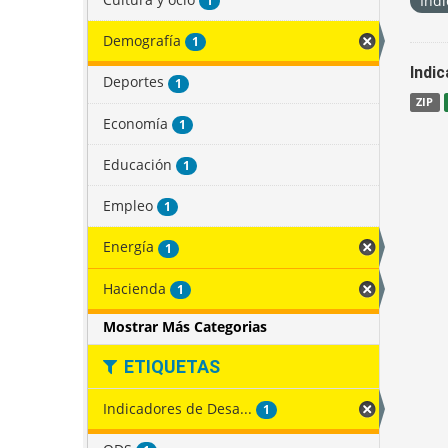
Indi
1
Demografía
1
Indi
Deportes
1
ZIP
Economía
1
Educación
1
Empleo
1
Energía
1
Hacienda
1
Mostrar Más Categorias
ETIQUETAS
Indicadores de Desa...
1