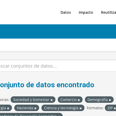
Datos
Impacto
Reutiliz
conjunto de datos encontrado
orias:
Sociedad y bienestar
Comercio
Demografía
rgía
Hacienda
Ciencia y tecnología
Formatos:
ZIP