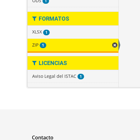
ODS
1
FORMATOS
XLSX
1
ZIP
1
LICENCIAS
Aviso Legal del ISTAC
1
Contacto