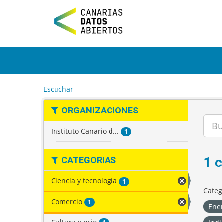
I
r
a
l
c
o
n
t
e
Escuchar
n
i
ORGANIZACIONES
d
o
Instituto Canario d...
1
1 
CATEGORIAS
Ciencia y tecnología
1
Categ
Comercio
1
Ene
Cultura y ocio