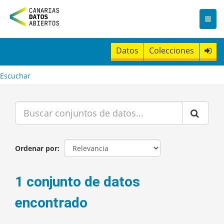
I
r
a
l
c
Datos
Colecciones
o
n
t
Escuchar
e
n
i
d
o
Ordenar por
1 conjunto de datos
encontrado