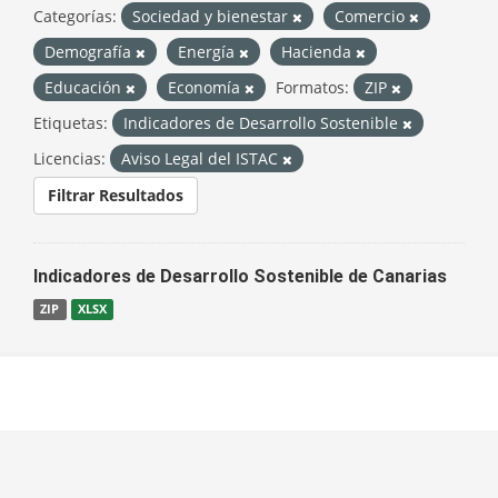
Categorías:
Sociedad y bienestar
Comercio
Demografía
Energía
Hacienda
Educación
Economía
Formatos:
ZIP
Etiquetas:
Indicadores de Desarrollo Sostenible
Licencias:
Aviso Legal del ISTAC
Filtrar Resultados
Indicadores de Desarrollo Sostenible de Canarias
ZIP
XLSX