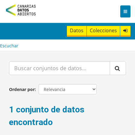
I
r
a
l
c
Datos
Colecciones
o
n
t
Escuchar
e
n
i
d
o
Ordenar por
1 conjunto de datos
encontrado