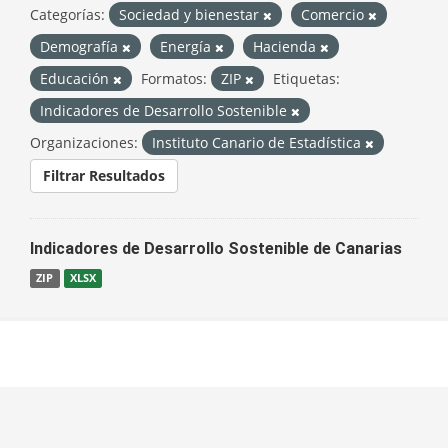
Categorías:
Sociedad y bienestar
Comercio
Demografía
Energía
Hacienda
Educación
Formatos:
ZIP
Etiquetas:
Indicadores de Desarrollo Sostenible
Organizaciones:
Instituto Canario de Estadística
Filtrar Resultados
Indicadores de Desarrollo Sostenible de Canarias
ZIP
XLSX