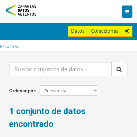
I
r
a
l
c
Datos
Colecciones
o
n
t
Escuchar
e
n
i
d
o
Ordenar por
1 conjunto de datos
encontrado