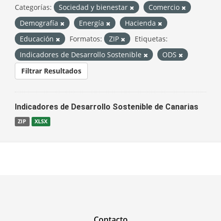
Categorías:
Sociedad y bienestar
Comercio
Demografía
Energía
Hacienda
Educación
Formatos:
ZIP
Etiquetas:
Indicadores de Desarrollo Sostenible
ODS
Filtrar Resultados
Indicadores de Desarrollo Sostenible de Canarias
ZIP
XLSX
Contacto