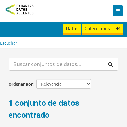
I
r
a
l
c
Datos
Colecciones
o
n
t
Escuchar
e
n
i
d
o
Ordenar por
1 conjunto de datos
encontrado