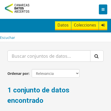
I
r
a
l
c
Datos
Colecciones
o
n
t
Escuchar
e
n
i
d
o
Ordenar por
1 conjunto de datos
encontrado