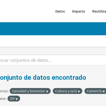
Datos
Impacto
Reutiliz
conjunto de datos encontrado
orías:
Sociedad y bienestar
Cultura y ocio
Comercio
tos:
ZIP