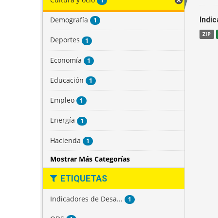
1
Demografía
Indi
1
ZIP
Deportes
1
Economía
1
Educación
1
Empleo
1
Energía
1
Hacienda
1
Mostrar Más Categorías
ETIQUETAS
Indicadores de Desa...
1