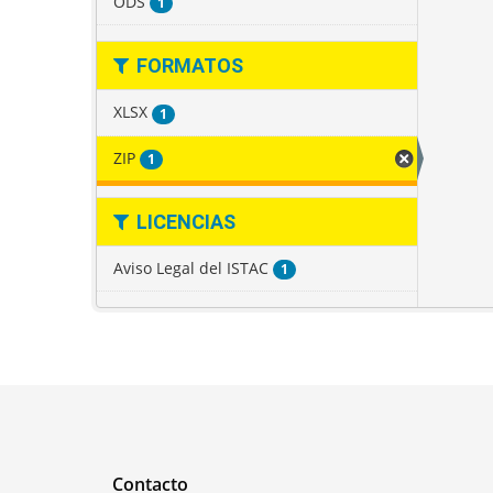
ODS
1
FORMATOS
XLSX
1
ZIP
1
LICENCIAS
Aviso Legal del ISTAC
1
Contacto