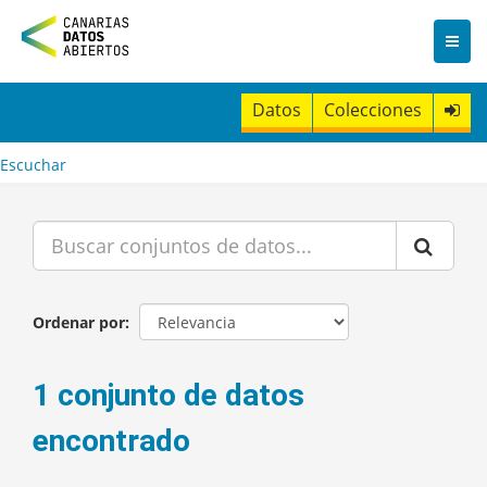
I
r
a
l
c
Datos
Colecciones
o
n
t
Escuchar
e
n
i
d
o
Ordenar por
1 conjunto de datos
encontrado