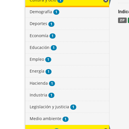
1
Demografía
Indi
1
ZIP
Deportes
1
Economía
1
Educación
1
Empleo
1
Energía
1
Hacienda
1
Industria
1
Legislación y justicia
1
Medio ambiente
1