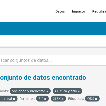
Datos
Impacto
Reutiliz
conjunto de datos encontrado
orías:
Sociedad y bienestar
Cultura y ocio
io rural
Formatos:
ZIP
XLSX
Etiquetas:
ODS