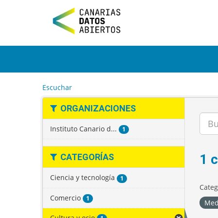
I
r
a
l
c
o
n
t
e
Escuchar
n
i
ORGANIZACIONES
d
o
Instituto Canario d...
1
1 
CATEGORÍAS
Ciencia y tecnología
1
Categ
Comercio
1
Med
Cultura y ocio