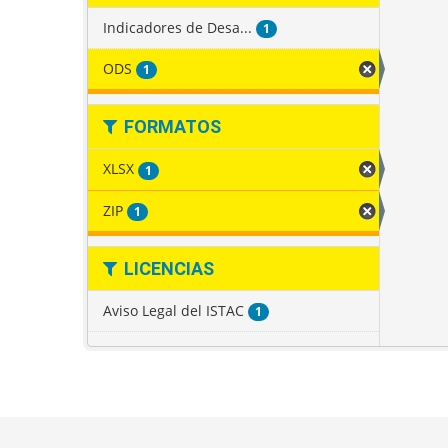
Indicadores de Desa...
1
ODS
1
FORMATOS
XLSX
1
ZIP
1
LICENCIAS
Aviso Legal del ISTAC
1