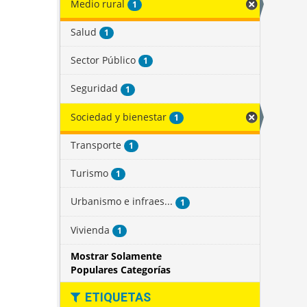
Medio rural
1
Salud
1
Sector Público
1
Seguridad
1
Sociedad y bienestar
1
Transporte
1
Turismo
1
Urbanismo e infraes...
1
Vivienda
1
Mostrar Solamente
Populares Categorías
ETIQUETAS