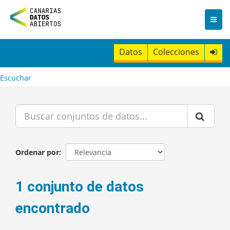
I
r
a
l
c
Datos
Colecciones
o
n
t
Escuchar
e
n
i
d
o
Ordenar por
1 conjunto de datos
encontrado