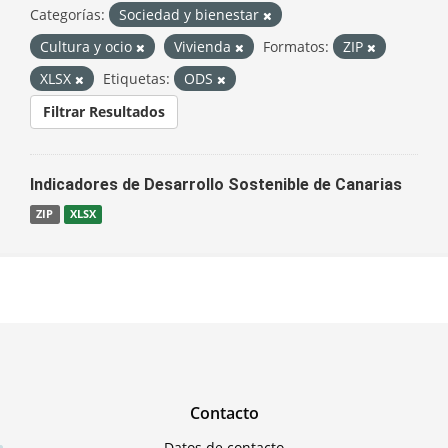
Categorías:
Sociedad y bienestar
Cultura y ocio
Vivienda
Formatos:
ZIP
XLSX
Etiquetas:
ODS
Filtrar Resultados
Indicadores de Desarrollo Sostenible de Canarias
ZIP
XLSX
Contacto
Datos de contacto