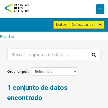
I
r
a
l
c
Datos
Colecciones
o
n
t
Escuchar
e
n
i
d
o
Ordenar por
1 conjunto de datos
encontrado