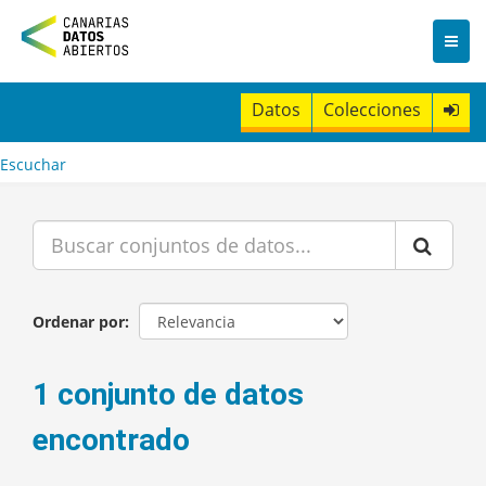
I
r
a
l
c
Datos
Colecciones
o
n
t
Escuchar
e
n
i
d
o
Ordenar por
1 conjunto de datos
encontrado