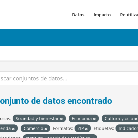
Datos
Impacto
Reutiliz
conjunto de datos encontrado
orías:
Sociedad y bienestar
Economía
Cultura y ocio
ienda
Comercio
Formatos:
ZIP
Etiquetas:
Indicador