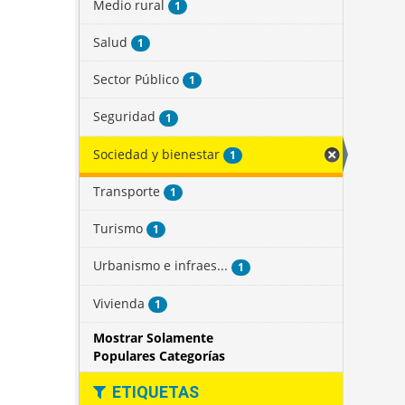
Medio rural
1
Salud
1
Sector Público
1
Seguridad
1
Sociedad y bienestar
1
Transporte
1
Turismo
1
Urbanismo e infraes...
1
Vivienda
1
Mostrar Solamente
Populares Categorías
ETIQUETAS