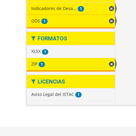
Indicadores de Desa...
1
ODS
1
FORMATOS
XLSX
1
ZIP
1
LICENCIAS
Aviso Legal del ISTAC
1