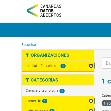
I
r
a
l
c
o
n
t
e
Escuchar
n
i
ORGANIZACIONES
d
o
Instituto Canario d...
1
1 
CATEGORÍAS
Ciencia y tecnología
1
Categ
Comercio
1
Hac
Cultura y ocio