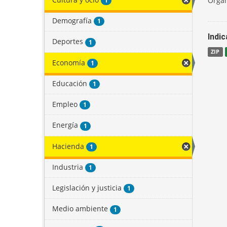
Organ
1
Demografía
1
Indi
Deportes
1
ZIP
Economía
1
Educación
1
Empleo
1
Energía
1
Hacienda
1
Industria
1
Legislación y justicia
1
Medio ambiente
1