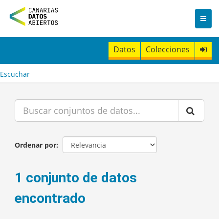
I
r
a
l
c
Datos
Colecciones
o
n
t
Escuchar
e
n
i
d
o
Ordenar por
1 conjunto de datos
encontrado