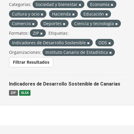
Categorías:
Sociedad y bienestar
Economía
Cultura y ocio
Hacienda
Educación
Comercio
Deportes
Ciencia y tecnología
Formatos:
ZIP
Etiquetas:
Indicadores de Desarrollo Sostenible
ODS
Organizaciones:
Instituto Canario de Estadística
Filtrar Resultados
Indicadores de Desarrollo Sostenible de Canarias
ZIP
XLSX