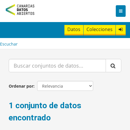
I
r
a
l
c
Datos
Colecciones
o
n
t
Escuchar
e
n
i
d
o
Ordenar por
1 conjunto de datos
encontrado