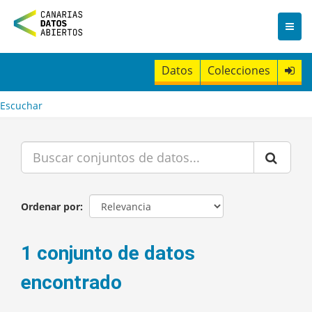
I
r
a
l
c
Datos
Colecciones
o
n
t
Escuchar
e
n
i
d
o
Ordenar por
1 conjunto de datos
encontrado