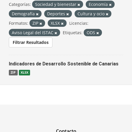
Categorías:
Sociedad y bienestar
Economía
Demografía
Deportes
Cultura y ocio
Formatos:
ZIP
XLSX
Licencias:
Aviso Legal del ISTAC
Etiquetas:
ODS
Filtrar Resultados
Indicadores de Desarrollo Sostenible de Canarias
ZIP
XLSX
Contacto