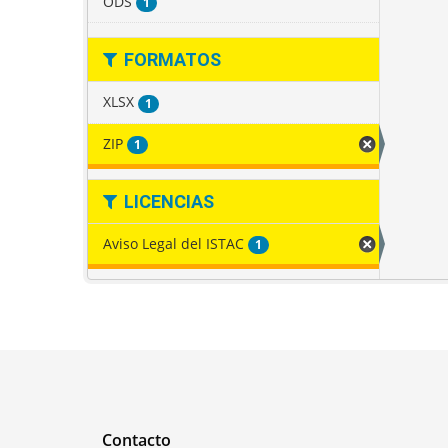
ODS
1
FORMATOS
XLSX
1
ZIP
1
LICENCIAS
Aviso Legal del ISTAC
1
Contacto