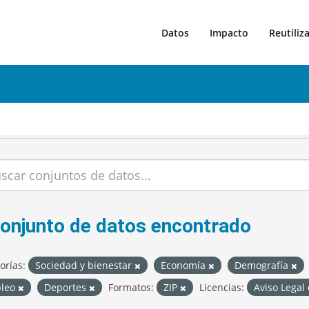
Datos
Impacto
Reutiliz
conjunto de datos encontrado
orías:
Sociedad y bienestar
Economía
Demografía
leo
Deportes
Formatos:
ZIP
Licencias:
Aviso Legal