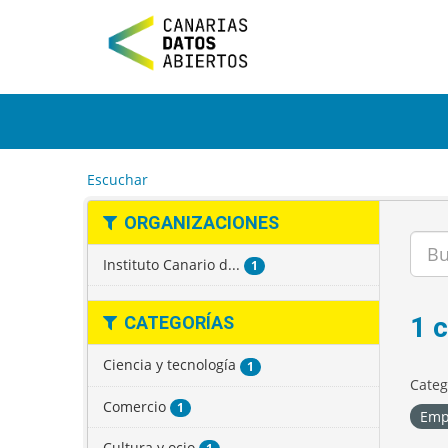
I
r
a
l
c
o
n
t
e
Escuchar
n
i
ORGANIZACIONES
d
o
Instituto Canario d...
1
1 
CATEGORÍAS
Ciencia y tecnología
1
Categ
Comercio
1
Emp
Cultura y ocio