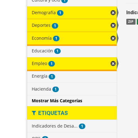
1
Demografía
Indi
1
ZIP
Deportes
1
Economía
1
Educación
1
Empleo
1
Energía
1
Hacienda
1
Mostrar Más Categorías
ETIQUETAS
Indicadores de Desa...
1